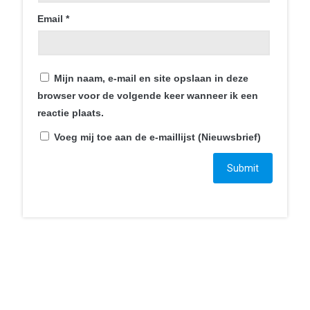
Email
*
Contact
Mijn naam, e-mail en site opslaan in deze
Smartphonica
browser voor de volgende keer wanneer ik een
Mortel 1C
reactie plaats.
6121JT Born
Voeg mij toe aan de e-maillijst (Nieuwsbrief)
+31 46 234 007 7
bestelling@smartphonica.nl
Ga naar…
Home
Webshop
Blogs
Over ons