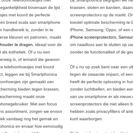
egankelijkheid bovenaan de lijst
krassen, stoten en barsten, daar
sjes met koord de perfecte
screenprotectors op de markt. On
 een breed scala aan smartphone
toestel optimale bescherming te 
n handbereik is, zonder in te
iPhone, Samsung, Oppo, of een an
diverse kleuren en patronen, maakt
iPhone screenprotectors
,
Samsun
chouder te dragen
, ideaal voor de
om naadloos aan te sluiten op uw
t als esthetiek. Of u nu een
zonder de functionaliteit of de g
nderweg is, of iemand die gewoon
onze telefoonhoesjes met koord
Of u nu op zoek bent naar een ul
ect, leggen we bij Smartphonica
tegen de zwaarste impact, of een
foonhoesjes zijn gemaakt van
heeft de perfecte oplossing in hu
cherming bieden tegen krassen,
zonder luchtbellen, en bieden ee
en bescherming maakt onze
van uw smartphone er als nieuw ui
phonegebruiker. Met een focus
screenprotectors die niet alleen
ons assortiment, zorgen we ervoor
hebben zoals privacyfilters of an
ntdek vandaag nog het gemak en
kunt waarborgen.
tphonica en ervaar hoe eenvoudig