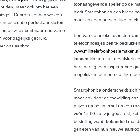
toonaangevende speler op de mar
e houden, maar ook om het een
biedt Smartphonica een breed sca
rspiegelt. Daarom hebben we een
maar ook een persoonlijke touch
ngesteld die perfect aansluiten
f u nu op zoek bent naar duurzame
Een van de unieke aspecten van 
n voor dagelijks gebruik,
telefoonhoesjes zelf te bedrukken
over ons aanbod.
www.mijntelefoonhoesjemaken.nl
kunnen klanten hun creativiteit de
herinnering, een inspirerende qu
mogelijk om een persoonlijk mees
Smartphonica onderscheidt zich n
maar ook door de toewijding aan k
prijzen op het internet en een r
vóór 15:00 uur zijn geplaatst, ze
bestelling wordt behandeld met d
genieten van hun nieuwe aankoo