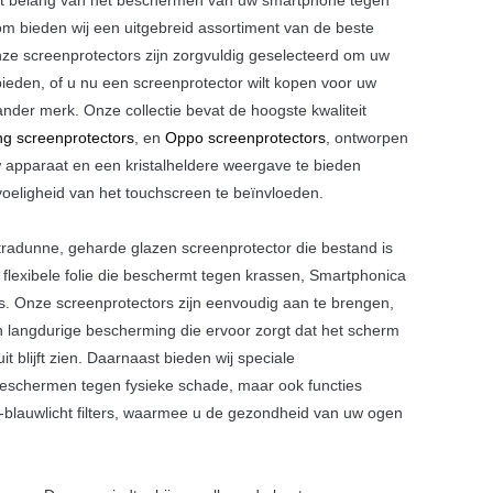
om bieden wij een uitgebreid assortiment van de beste
ze screenprotectors zijn zorgvuldig geselecteerd om uw
bieden, of u nu een screenprotector wilt kopen voor uw
der merk. Onze collectie bevat de hoogste kwaliteit
g screenprotectors
, en
Oppo screenprotectors
, ontworpen
 apparaat en een kristalheldere weergave te bieden
evoeligheid van het touchscreen te beïnvloeden.
tradunne, geharde glazen screenprotector die bestand is
 flexibele folie die beschermt tegen krassen, Smartphonica
is. Onze screenprotectors zijn eenvoudig aan te brengen,
n langdurige bescherming die ervoor zorgt dat het scherm
t blijft zien. Daarnaast bieden wij speciale
 beschermen tegen fysieke schade, maar ook functies
ti-blauwlicht filters, waarmee u de gezondheid van uw ogen