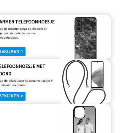
ARMER TELEFOONHOESJE
op bij Smartphonica de mooiste en
gebreidste collectie marmer
lefoonhoesjes.
BEKIJKEN >
ELEFOONHOESJE MET
OORD
op de allerleukste hoesjes met koord in
e kleuren en soorten.
BEKIJKEN >