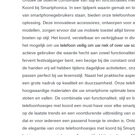
Koord bij Smartphonica. In een tijdperk waarin gemak en to
van smartphonegebruikers staan, bieden onze telefoonhoe
oplossing. Deze innovatieve accessoires, ontworpen voor
modellen, zorgen ervoor dat uw mobiele toestel altijd binne
boeten op stijl. Het koord, verstelbaar en verkrijgbaar in 
het mogelijk om uw
telefoon veilig om uw nek of over uw s
actieve gebruiker die waarde hecht aan zowel functionalitei
fervent festivalganger bent, een bezige bij die constant o
de handen vrij wil hebben tijdens dagelijkse activiteiten, 
passen perfect bij uw levensstijl. Naast het praktische asp
een grote nadruk op kwaliteit en duurzaamheid. Onze tele
hoogwaardige materialen die uw smartphone optimale bes
stoten en vallen. De combinatie van functionaliteit, stijl 
telefoonhoesjes met koord een must-have voor elke smart
op de laatste trends en een voortdurende uitbreiding van 
dat er voor iedereen een passend hoesje te vinden is. O
de elegantie van onze telefoonhoesjes met koord bij Smar