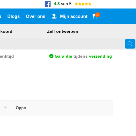
4.3
van 5
0
p
Blogs
Over ons
Mijn account
nkoord
Zelf ontwerpen
Touch-apparaat gebruikers, bewegen door aanraking of met veegbewegi
nktijd
Garantie
tijdens
verzending
Oppo