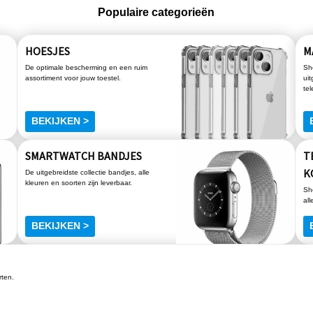
Populaire categorieën
HOESJES
M
De optimale bescherming en een ruim
Sh
assortiment voor jouw toestel.
uit
te
BEKIJKEN >
SMARTWATCH BANDJES
T
K
De uitgebreidste collectie bandjes, alle
kleuren en soorten zijn leverbaar.
Sh
all
BEKIJKEN >
rten.