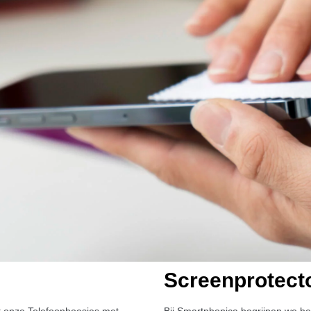
Screenprotect
met onze Telefoonhoesjes met
Bij Smartphonica begrijpen we h