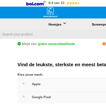
8.4
van 10
Hoesjes
Screenpr
Als de resultaten voor automatisch aanvullen beschikbaar zijn, gebr
Altijd een
gratis
verzendmethode
Vind de leukste, sterkste en meest bet
Kies jouw merk:
Apple
Google Pixel