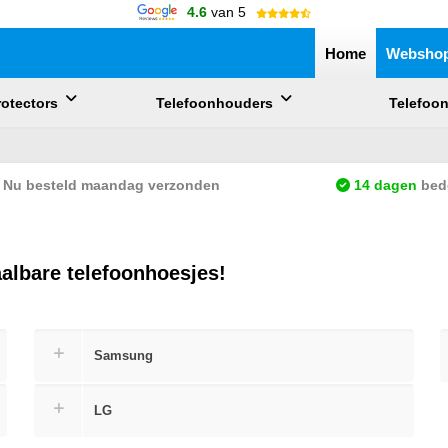
4.6
van 5
Home
Websho
otectors
Telefoonhouders
Telefoo
uik de pijlen om omhoog en omlaag te gaan naar de gewenste pagina. 
Nu besteld maandag verzonden
14
dagen
bede
aalbare telefoonhoesjes!
Samsung
LG