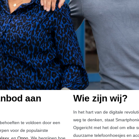
anbod aan
Wie zijn wij?
In het hart van de digitale revolu
weg te denken, staat Smartphonic
 behoeften te voldoen door een
Opgericht met het doel om elke sm
rpen voor de populairste
duurzame telefoonhoesjes en acc
laxy
, en
Oppo
. We begrijpen hoe