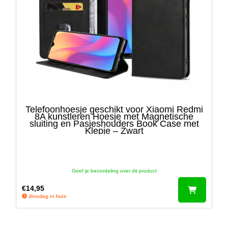
Telefoonhoesje geschikt voor Xiaomi Redmi
8A kunstleren Hoesje met Magnetische
sluiting en Pasjeshouders Book Case met
Klepje – Zwart
Contact
Smartphonica
Geef je beoordeling over dit product
Mortel 1C
€
14,95
6121JT Born
dinsdag in huis
+31 46 234 007 7