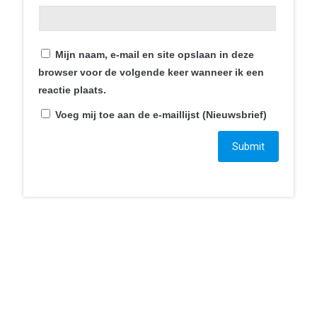
Contact
Mijn naam, e-mail en site opslaan in deze
Smartphonica
browser voor de volgende keer wanneer ik een
Mortel 1C
reactie plaats.
6121JT Born
Voeg mij toe aan de e-maillijst (Nieuwsbrief)
+31 46 234 007 7
bestelling@smartphonica.nl
Ga naar…
Home
Webshop
Blogs
Over ons
Mijn account
Wachtwoord vergeten