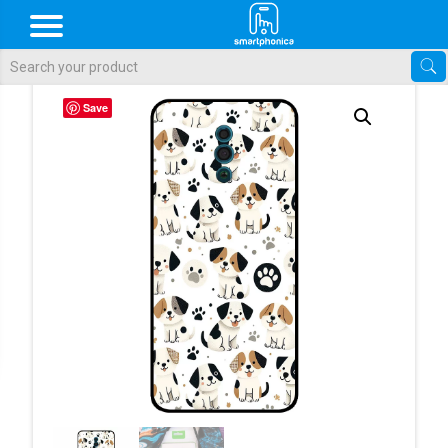
Als de resultaten voor automatisch aanvullen beschikbaar zijn, gebr
Save