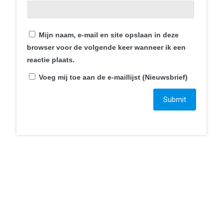
Contact
Mijn naam, e-mail en site opslaan in deze
Smartphonica
browser voor de volgende keer wanneer ik een
Mortel 1C
reactie plaats.
6121JT Born
Voeg mij toe aan de e-maillijst (Nieuwsbrief)
+31 46 234 007 7
bestelling@smartphonica.nl
Ga naar…
Home
Webshop
Blogs
Over ons
Mijn account
Wachtwoord vergeten