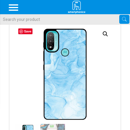
Als de resultaten voor automatisch aanvullen beschikbaar zijn, gebr
Save