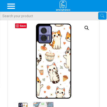
Als de resultaten voor automatisch aanvullen beschikbaar zijn, gebr
Save