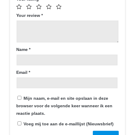
Your review
*
Name
*
Email
*
Contact
Mijn naam, e-mail en site opslaan in deze
Smartphonica
browser voor de volgende keer wanneer ik een
Mortel 1C
reactie plaats.
6121JT Born
Voeg mij toe aan de e-maillijst (Nieuwsbrief)
+31 46 234 007 7