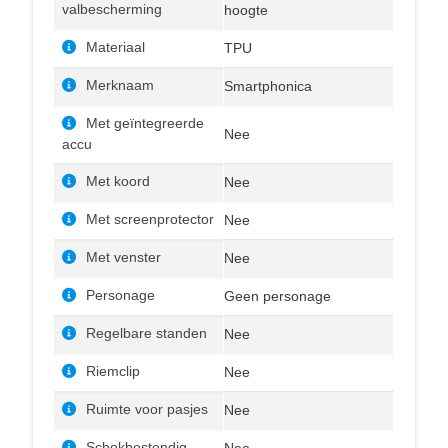
valbescherming
hoogte
Materiaal
TPU
Merknaam
Smartphonica
Met geïntegreerde
Nee
accu
Met koord
Nee
Met screenprotector
Nee
Met venster
Nee
Personage
Geen personage
Regelbare standen
Nee
Riemclip
Nee
Ruimte voor pasjes
Nee
Schokbestendig
Nee