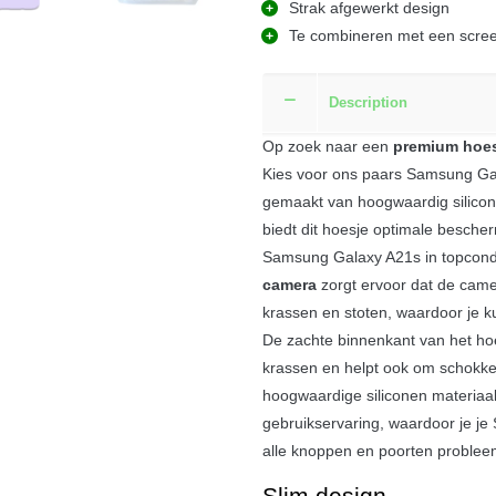
Strak afgewerkt design
Te combineren met een scree
Description
Op zoek naar een
premium hoes
Kies voor ons paars Samsung Ga
gemaakt van hoogwaardig silicone
biedt dit hoesje optimale bescher
Samsung Galaxy A21s in topcond
camera
zorgt ervoor dat de cam
krassen en stoten, waardoor je ku
De zachte binnenkant van het h
krassen en helpt ook om schokken
hoogwaardige siliconen materiaal
gebruikservaring, waardoor je j
alle knoppen en poorten problee
Slim design