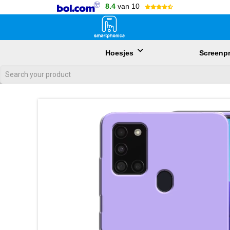
8.4
van 10
Hoesjes
Screenpr
Als de resultaten voor automatisch aanvullen beschikbaar zijn, gebr