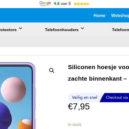
4.6
van 5
Home
Websho
otectors
Telefoonhouders
Telefoo
uik de pijlen om omhoog en omlaag te gaan naar de gewenste pagina. 
Siliconen hoesje vo
zachte binnenkant –
€
7,95
In stock