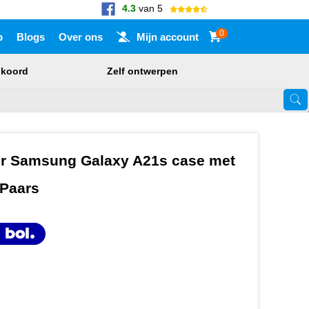
4.3
van 5
0
p
Blogs
Over ons
Mijn account
nkoord
Zelf ontwerpen
Touch-apparaat gebruikers, bewegen door aanraking of met veegbewegi
or Samsung Galaxy A21s case met
 Paars