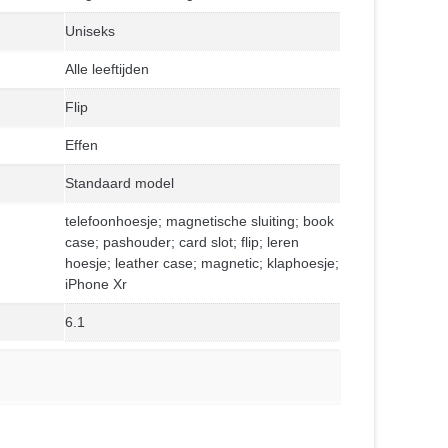
Uniseks
Alle leeftijden
Flip
Effen
Standaard model
telefoonhoesje; magnetische sluiting; book
case; pashouder; card slot; flip; leren
hoesje; leather case; magnetic; klaphoesje;
iPhone Xr
6.1