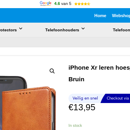
4.6
van 5
Home
Websho
otectors
Telefoonhouders
Telefoo
uik de pijlen om omhoog en omlaag te gaan naar de gewenste pagina. 
iPhone Xr leren hoes
Bruin
€
13,95
In stock