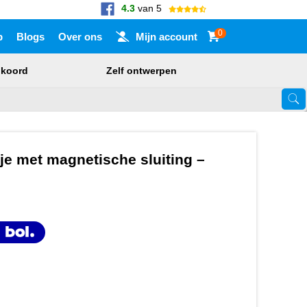
4.3
van 5
0
p
Blogs
Over ons
Mijn account
nkoord
Zelf ontwerpen
Touch-apparaat gebruikers, bewegen door aanraking of met veegbewegi
je met magnetische sluiting –