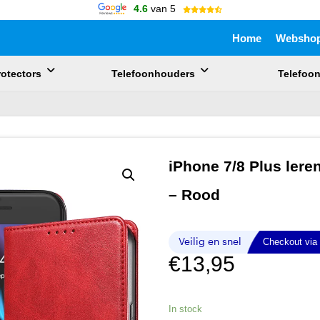
4.6
van 5
Home
Websho
otectors
Telefoonhouders
Telefoo
uik de pijlen om omhoog en omlaag te gaan naar de gewenste pagina. 
iPhone 7/8 Plus lere
– Rood
€
13,95
In stock