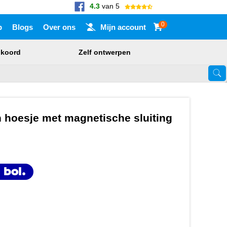
4.3
van 5
0
p
Blogs
Over ons
Mijn account
nkoord
Zelf ontwerpen
Touch-apparaat gebruikers, bewegen door aanraking of met veegbewegi
n hoesje met magnetische sluiting