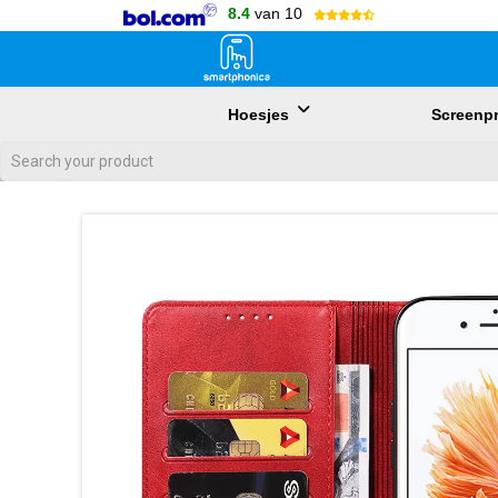
8.4
van 10
Hoesjes
Screenpr
Als de resultaten voor automatisch aanvullen beschikbaar zijn, gebr