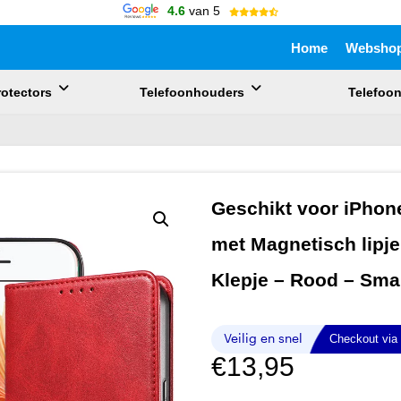
4.6
van 5
Home
Websho
otectors
Telefoonhouders
Telefoo
uik de pijlen om omhoog en omlaag te gaan naar de gewenste pagina. 
Geschikt voor iPhon
met Magnetisch lipj
Klepje – Rood – Sma
€
13,95