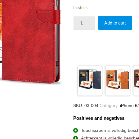
In stock
Add to cart
SKU:
03-004
Category:
iPhone 6/
Positives and negatives
Touchscreen is volledig besc
Achterkant is volledig besche