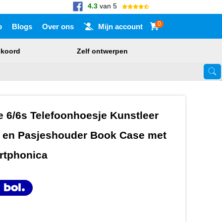
4.3
van 5
0
p
Blogs
Over ons
Mijn account
nkoord
Zelf ontwerpen
Touch-apparaat gebruikers, bewegen door aanraking of met veegbewegi
e 6/6s Telefoonhoesje Kunstleer
e en Pasjeshouder Book Case met
rtphonica